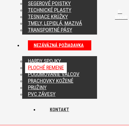
SEGEROVÉ POISTKY
TECHNICKÉ PLASTY
E-
TESNIACE KRÚŽKY
SHOP
TMELY, LEPIDLÁ, MAZIVÁ
TRANSPORTNÉ PÁSY
NEZÁVÄZNÁ POŽIADAVKA
HARDY SPOJKY
PLOCHÉ REMENE
POGUMOVANIE VALCOV
PRACHOVKY KOŽENÉ
PRUŽINY
PVC ZÁVESY
KONTAKT