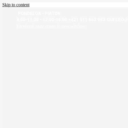
Skip to content
PONDELOK - PIATOK
8:00-11:30 - 12:00-16:00
+421 911 663 993
GUFERO@
Facebook page opens in new window