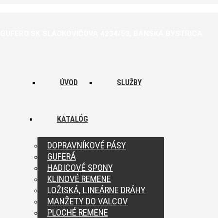
GUFERO.SK
SLÁDKOVIČOVA 4234/53, BANSKÁ BYSTRICA
ÚVOD
SLUŽBY
KATALÓG
DOPRAVNÍKOVÉ PÁSY
GUFERÁ
HADICOVÉ SPONY
KLINOVÉ REMENE
LOŽISKÁ, LINEÁRNE DRÁHY
MANŽETY DO VALCOV
PLOCHÉ REMENE