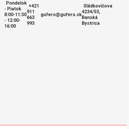
Pondelok
+421
Sládkovičova
- Piatok
911
4234/53,
8:00-11:30
gufero@gufero.sk
663
Banská
- 12:00-
993
Bystrica
16:00