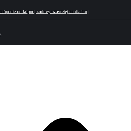
stúpenie od kúpnej zmluvy uzavretej na diaľku
|
3