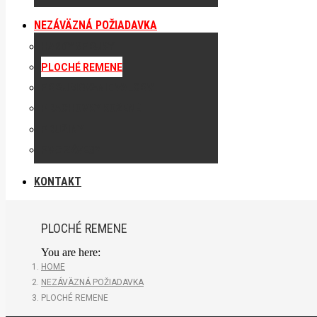
NEZÁVÄZNÁ POŽIADAVKA
HARDY SPOJKY
PLOCHÉ REMENE
POGUMOVANIE VALCOV
PRACHOVKY KOŽENÉ
PRUŽINY
PVC ZÁVESY
KONTAKT
PLOCHÉ REMENE
You are here:
HOME
NEZÁVÄZNÁ POŽIADAVKA
PLOCHÉ REMENE