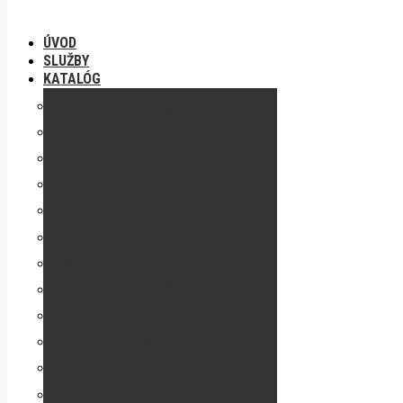
ÚVOD
SLUŽBY
KATALÓG
DOPRAVNÍKOVÉ PÁSY
GUFERÁ
HADICOVÉ SPONY
KLINOVÉ REMENE
LOŽISKÁ, LINEÁRNE DRÁHY
MANŽETY DO VALCOV
PLOCHÉ REMENE
SEGEROVÉ POISTKY
TECHNICKÉ PLASTY
TESNIACE KRÚŽKY
TMELY, LEPIDLÁ, MAZIVÁ
TRANSPORTNÉ PÁSY