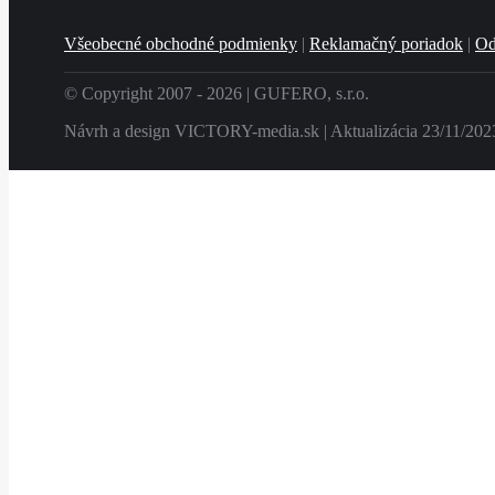
Všeobecné obchodné podmienky
|
Reklamačný poriadok
|
Od
© Copyright 2007 -
2026 | GUFERO, s.r.o.
Návrh a design VICTORY-media.sk | Aktualizácia 23/11/202