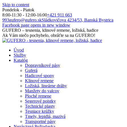
Skip to content
Pondelok - Piatok
8:00-11:30 - 12:00-16:00
+421 911 663
993
gufero@gufero.sk
Sládkovičova 4234/53, Banská Bystrica
Facebook page opens in new window
GUFERO – tesnenia, klinové remene, ložiská, hadice
Ak Vám niečo pochybelo, obráťte sa na GUFERO!
Úvod
Služby
Katalóg
Dopravníkové pásy
Guferá
Hadicové spony
Klinové remene
Ložiská, lineárne dráhy
Manžety do valcov
Ploché remene
Segerové poistky
Technické plasty
Tesniace krúžky
Tmely, lepidlá, mazivá
Transportné pásy
Nezáväzná Požiadavka