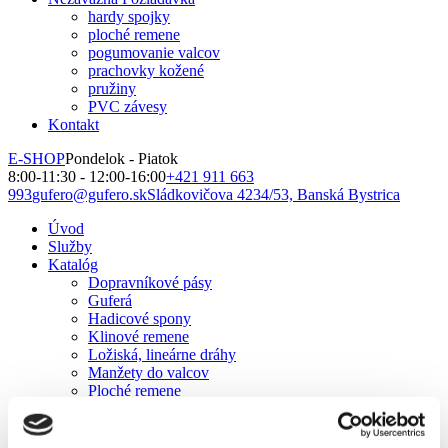
hardy spojky
ploché remene
pogumovanie valcov
prachovky kožené
pružiny
PVC závesy
Kontakt
E-SHOP
Pondelok - Piatok
8:00-11:30 - 12:00-16:00
+421 911 663
993
gufero@gufero.sk
Sládkovičova 4234/53, Banská Bystrica
Úvod
Služby
Katalóg
Dopravníkové pásy
Guferá
Hadicové spony
Klinové remene
Ložiská, lineárne dráhy
Manžety do valcov
Ploché remene
Segerové poistky
Technické plasty
Tesniace krúžky