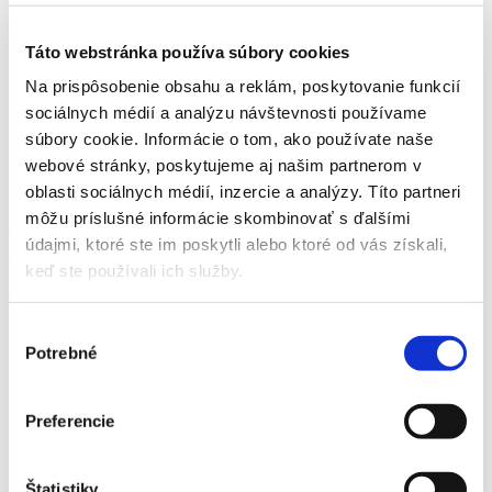
Tmely, lepidlá, mazivá
Transportné pásy
Táto webstránka používa súbory cookies
Nezáväzná Požiadavka
hardy spojky
Na prispôsobenie obsahu a reklám, poskytovanie funkcií
ploché remene
sociálnych médií a analýzu návštevnosti používame
pogumovanie valcov
prachovky kožené
súbory cookie. Informácie o tom, ako používate naše
pružiny
webové stránky, poskytujeme aj našim partnerom v
PVC závesy
oblasti sociálnych médií, inzercie a analýzy. Títo partneri
Kontakt
môžu príslušné informácie skombinovať s ďalšími
Dopravníkové pásy
údajmi, ktoré ste im poskytli alebo ktoré od vás získali,
keď ste používali ich služby.
You are here:
Výber
Home
Potrebné
súhlasu
Katalóg
Dopravníkové pásy
Preferencie
Štatistiky